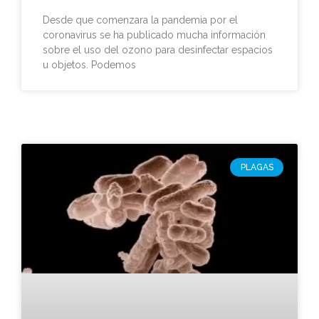
Desde que comenzara la pandemia por el
coronavirus se ha publicado mucha información
sobre el uso del ozono para desinfectar espacios
u objetos. Podemos
PLAGAS