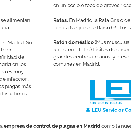
en un posible foco de graves riesg
Ratas.
En Madrid la
Rata Gris o de
 se alimentan
la Rata Negra o de Barco (Rattus 
dura.
Ratón doméstico
(Mus musculus)
 en Madrid. Su
Rhinotermitidae) fáciles de encon
rte en
grandes centros urbanos, y presen
nfinidad de
comunes en Madrid.
drid en los
ura es muy
de infección.
as plagas más
 los últimos
LEU Servicios Co
na
empresa de control de plagas en Madrid
como la nuest