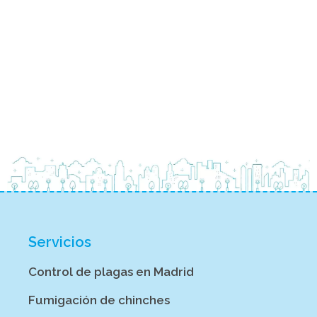
Servicios
Control de plagas en Madrid
Fumigación de chinches