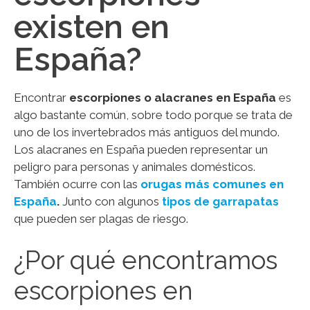
existen en
España?
Encontrar
escorpiones o alacranes en España
es
algo bastante común, sobre todo porque se trata de
uno de los invertebrados más antiguos del mundo.
Los alacranes en España pueden representar un
peligro para personas y animales domésticos.
También ocurre con las
orugas más comunes en
España
.
Junto con algunos
tipos de garrapatas
que pueden ser plagas de riesgo.
¿Por qué encontramos
escorpiones en