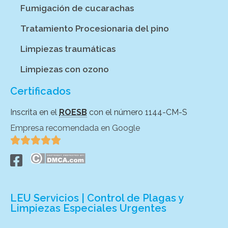
Fumigación de cucarachas
Tratamiento Procesionaria del pino
Limpiezas traumáticas
Limpiezas con ozono
Certificados
Inscrita en el
ROESB
con el número 1144-CM-S
Empresa recomendada en Google





LEU Servicios | Control de Plagas y
Limpiezas Especiales Urgentes