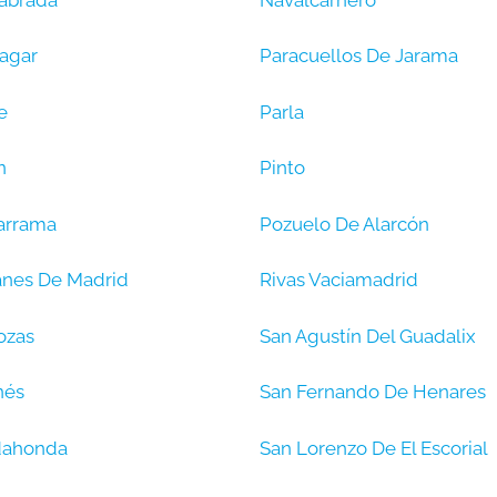
agar
Paracuellos De Jarama
e
Parla
n
Pinto
arrama
Pozuelo De Alarcón
nes De Madrid
Rivas Vaciamadrid
ozas
San Agustín Del Guadalix
nés
San Fernando De Henares
dahonda
San Lorenzo De El Escorial