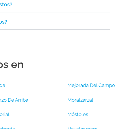
stos?
os?
os en
da
Mejorada Del Campo
zo De Arriba
Moralzarzal
orial
Móstoles
abrada
Navalcarnero