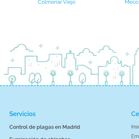
Colmenar Viejo
Meco
Servicios
Ce
Control de plagas en Madrid
Ins
Em