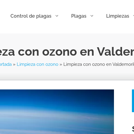
Control de plagas
Plagas
Limpiezas
za con ozono en Valde
ortada
»
Limpieza con ozono
»
Limpieza con ozono en Valdemoril