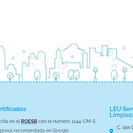
rtificados
LEU Serv
Limpiez
crita en el
ROESB
con el número 1144-CM-S
C. del 
presa recomendada en Google