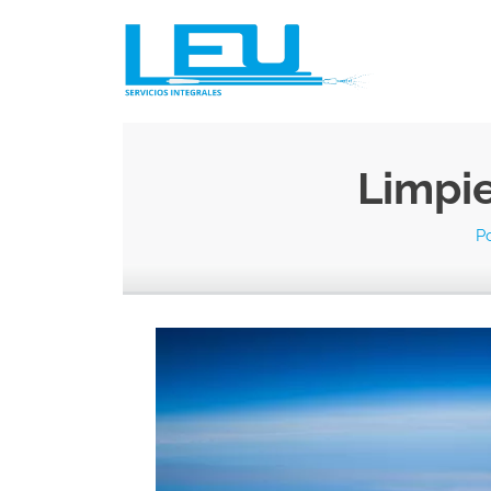
Limpie
P