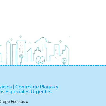
icios | Control de Plagas y
as Especiales Urgentes
Grupo Escolar, 4