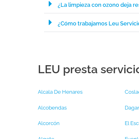
¿La limpieza con ozono deja re
¿Cómo trabajamos Leu Servici
LEU presta servici
Alcala De Henares
Cosla
Alcobendas
Dagan
Alcorcón
El Esc
Algete
Fuenl