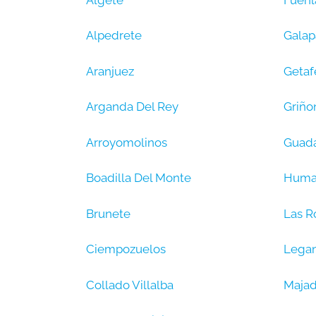
Alpedrete
Galap
Aranjuez
Getaf
Arganda Del Rey
Griño
Arroyomolinos
Guad
Boadilla Del Monte
Huma
Brunete
Las R
Ciempozuelos
Lega
Collado Villalba
Maja