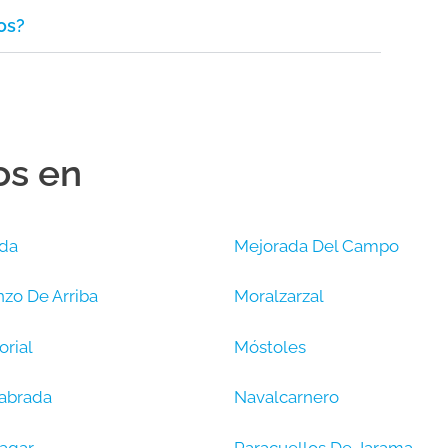
os?
os en
da
Mejorada Del Campo
zo De Arriba
Moralzarzal
orial
Móstoles
abrada
Navalcarnero
agar
Paracuellos De Jarama