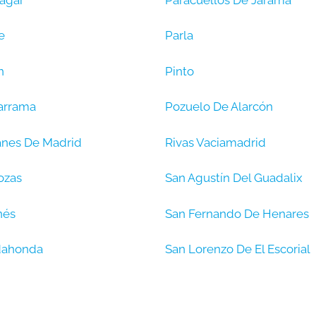
e
Parla
n
Pinto
arrama
Pozuelo De Alarcón
nes De Madrid
Rivas Vaciamadrid
ozas
San Agustín Del Guadalix
nés
San Fernando De Henares
dahonda
San Lorenzo De El Escorial