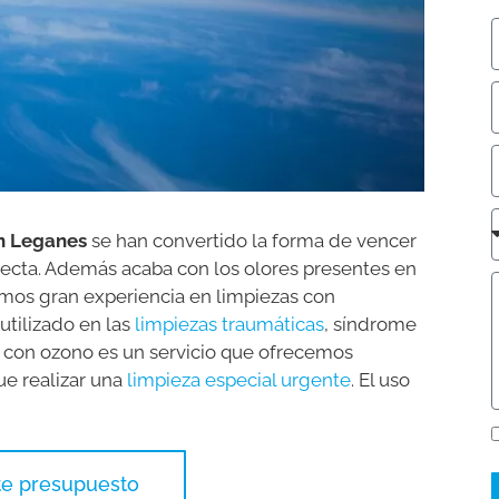
en Leganes
se han convertido la forma de vencer
ecta. Además acaba con los olores presentes en
nemos gran experiencia en limpiezas con
utilizado en las
limpiezas traumáticas
, síndrome
a con ozono es un servicio que ofrecemos
e realizar una
limpieza especial urgente
. El uso
ite presupuesto