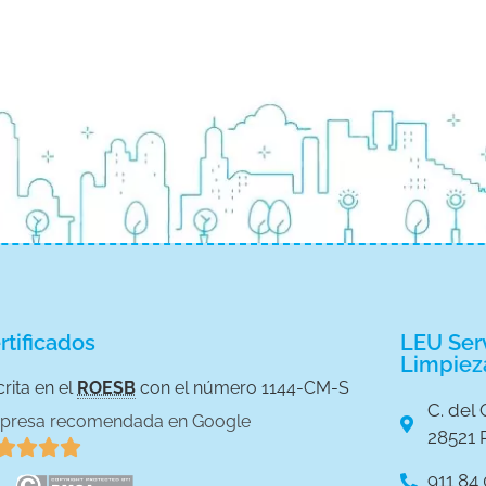
rtificados
LEU Serv
Limpiez
crita en el
ROESB
con el número 1144-CM-S
C. del 
presa recomendada en Google
28521 




911 84 