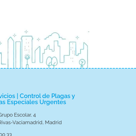
icios | Control de Plagas y
as Especiales Urgentes
Grupo Escolar, 4
Rivas-Vaciamadrid, Madrid
00 33