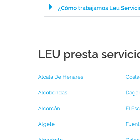
¿Cómo trabajamos Leu Servici
LEU presta servici
Alcala De Henares
Cosla
Alcobendas
Dagan
Alcorcón
El Esc
Algete
Fuenl
Alpedrete
Galap