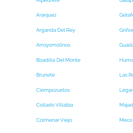
Aranjuez
Getaf
Arganda Del Rey
Griño
Arroyomolinos
Guad
Boadilla Del Monte
Huma
Brunete
Las R
Ciempozuelos
Lega
Collado Villalba
Maja
Colmenar Viejo
Meco