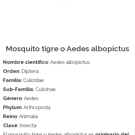
Mosquito tigre o Aedes albopictus
Nombre científico
: Aedes albopictus
Orden
: Diptera
Familia
: Culicidae
Sub-Familia
: Culicinae
Género
: Aedes
Phylum
: Arthropoda
Reino
: Animalia
Clase
: Insecta
El mosquito tigre o Aedes albopictus es
originario del